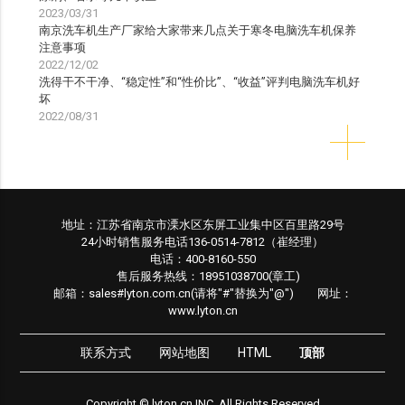
2023/03/31
南京洗车机生产厂家给大家带来几点关于寒冬电脑洗车机保养
注意事项
2022/12/02
洗得干不干净、“稳定性”和“性价比”、“收益”评判电脑洗车机好
坏
2022/08/31
地址：江苏省南京市溧水区东屏工业集中区百里路29号
24小时销售服务电话136-0514-7812（崔经理）
电话：400-8160-550
售后服务热线：18951038700(章工)
邮箱：sales#lyton.com.cn(请将"#"替换为"@") 网址：
www.lyton.cn
联系方式
网站地图
HTML
顶部
Copyright © lyton.cn INC. All Rights Reserved