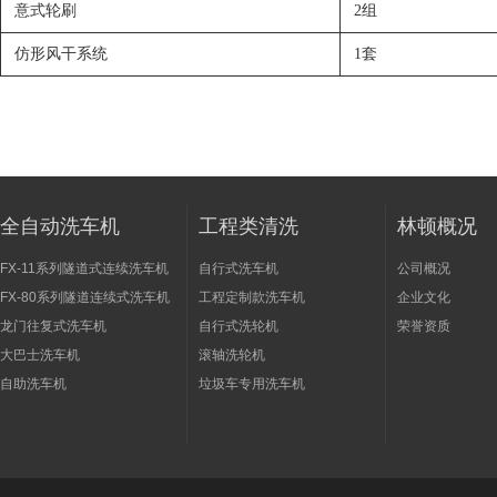
意式轮刷
2组
仿形风干系统
1套
全自动洗车机
工程类清洗
林顿概况
FX-11系列隧道式连续洗车机
自行式洗车机
公司概况
FX-80系列隧道连续式洗车机
工程定制款洗车机
企业文化
龙门往复式洗车机
自行式洗轮机
荣誉资质
大巴士洗车机
滚轴洗轮机
自助洗车机
垃圾车专用洗车机